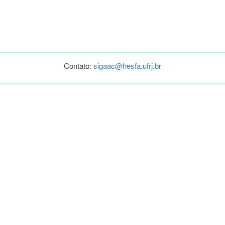
Contato:
sigaac@hesfa.ufrj.br