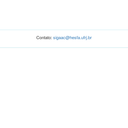
Contato:
sigaac@hesfa.ufrj.br