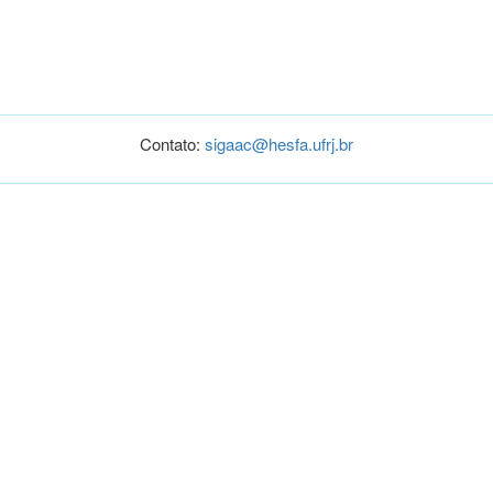
Contato:
sigaac@hesfa.ufrj.br