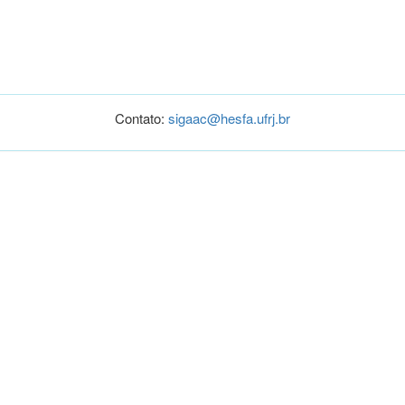
Contato:
sigaac@hesfa.ufrj.br