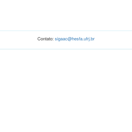
Contato:
sigaac@hesfa.ufrj.br