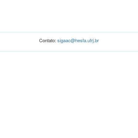
Contato:
sigaac@hesfa.ufrj.br