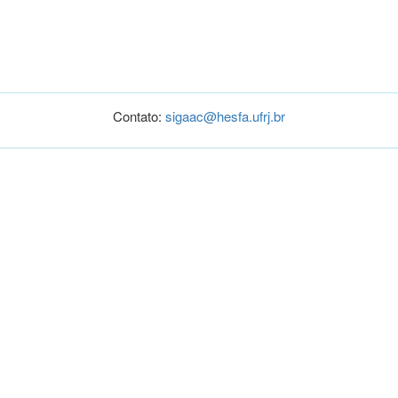
Contato:
sigaac@hesfa.ufrj.br