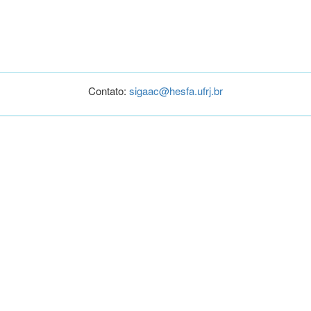
Contato:
sigaac@hesfa.ufrj.br