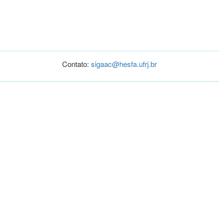
Contato:
sigaac@hesfa.ufrj.br