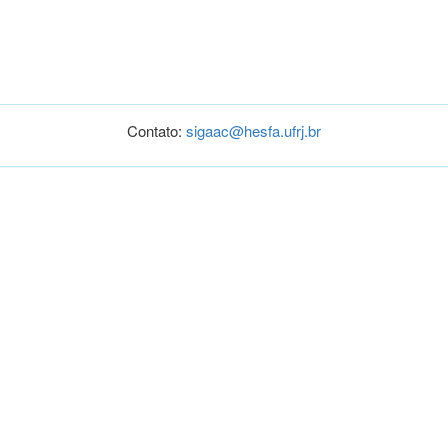
Contato:
sigaac@hesfa.ufrj.br