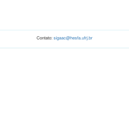
Contato:
sigaac@hesfa.ufrj.br