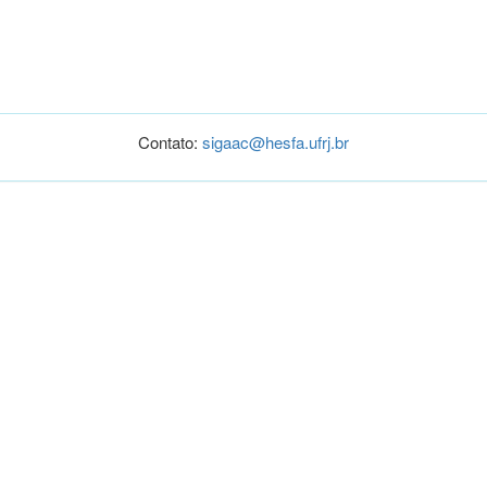
Contato:
sigaac@hesfa.ufrj.br