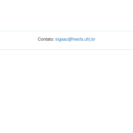
Contato:
sigaac@hesfa.ufrj.br