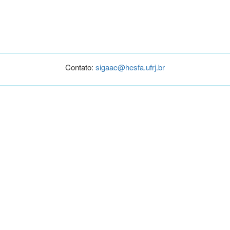
Contato:
sigaac@hesfa.ufrj.br