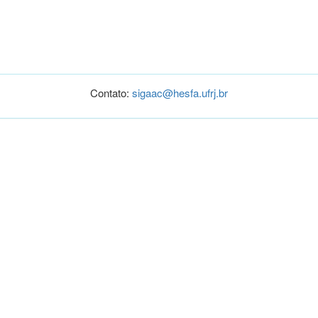
Contato:
sigaac@hesfa.ufrj.br