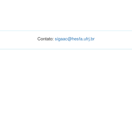
Contato:
sigaac@hesfa.ufrj.br