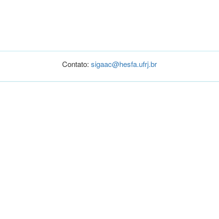
Contato:
sigaac@hesfa.ufrj.br