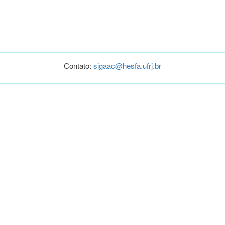
Contato:
sigaac@hesfa.ufrj.br